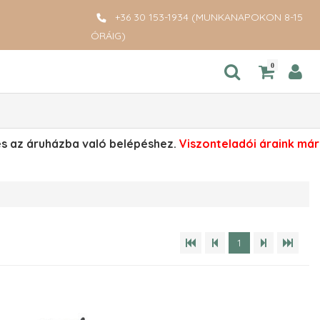
+36 30 153-1934 (MUNKANAPOKON 8-15
ÓRÁIG)
0
ges az áruházba való belépéshez.
Viszonteladói áraink már
1