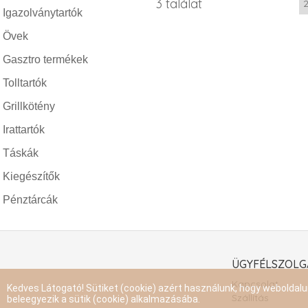
3 találat
Igazolványtartók
Övek
Gasztro termékek
Tolltartók
Grillkötény
Irattartók
Táskák
Kiegészítők
Pénztárcák
ÜGYFÉLSZOLG
Kapcsolat
Kedves Látogató! Sütiket (cookie) azért használunk, hogy webolda
Szállítás
beleegyezik a sütik (cookie) alkalmazásába.