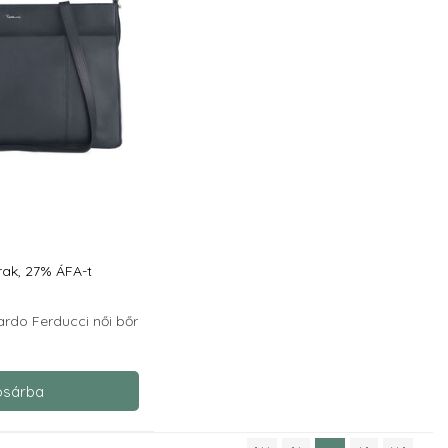
t
rak, 27% ÁFA-t
rdo Ferducci női bőr