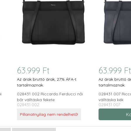
63.999 Ft
63.999 F
Az árak bruttó árak, 27% ÁFA-t
Az árak bruttó á
tartalmaznak.
tartalmaznak.
i
028431 002 Riccardo Ferducci női
028431 007 Ricca
bőr válltáska fekete
válltáska kék
028431 002
028431 007
Pillanatnyilag nem rendelhető!