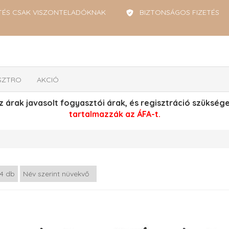
TÉS CSAK VISZONTELADÓKNAK
BIZTONSÁGOS FIZETÉS
SZTRO
AKCIÓ
z árak javasolt fogyasztói árak, és regisztráció szüksé
tartalmazzák az ÁFA-t.