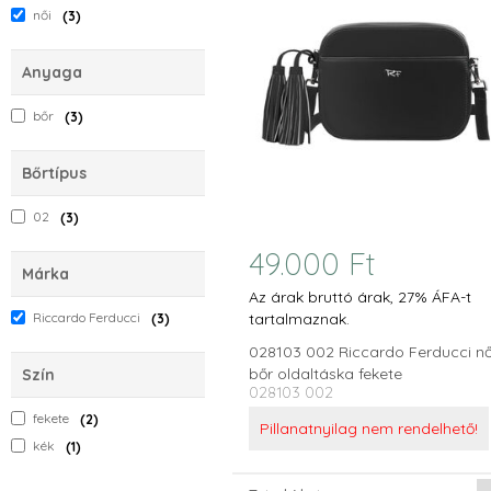
női
3
Anyaga
bőr
3
Bőrtípus
02
3
49.000 Ft
Márka
Az árak bruttó árak, 27% ÁFA-t
Riccardo Ferducci
tartalmaznak.
3
028103 002 Riccardo Ferducci nő
bőr oldaltáska fekete
Szín
028103 002
fekete
2
Pillanatnyilag nem rendelhető!
kék
1