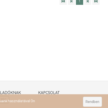
1
ELADÓKNAK
KAPCSOLAT
EZÉS
saink használatával Ön
Rendben