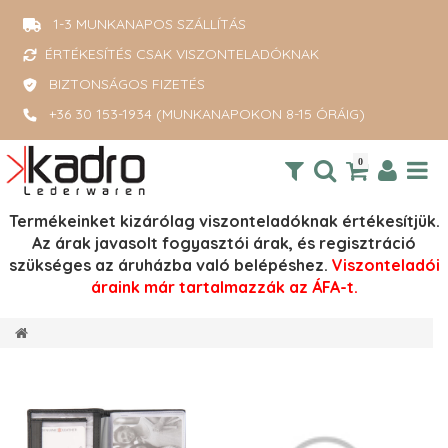
1-3 MUNKANAPOS SZÁLLÍTÁS
ÉRTÉKESÍTÉS CSAK VISZONTELADÓKNAK
BIZTONSÁGOS FIZETÉS
+36 30 153-1934 (MUNKANAPOKON 8-15 ÓRÁIG)
0
Termékeinket kizárólag viszonteladóknak értékesítjük.
Az árak javasolt fogyasztói árak, és regisztráció
szükséges az áruházba való belépéshez.
Viszonteladói
áraink már tartalmazzák az ÁFA-t.