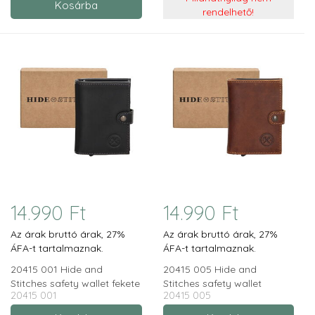
rendelhető!
14.990 Ft
14.990 Ft
Az árak bruttó árak, 27%
Az árak bruttó árak, 27%
ÁFA-t tartalmaznak.
ÁFA-t tartalmaznak.
20415 001 Hide and
20415 005 Hide and
Stitches safety wallet fekete
Stitches safety wallet
20415 001
20415 005
konyak