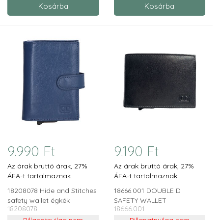
9.990 Ft
9.190 Ft
Az árak bruttó árak, 27%
Az árak bruttó árak, 27%
ÁFA-t tartalmaznak.
ÁFA-t tartalmaznak.
18208078 Hide and Stitches
18666.001 DOUBLE D
safety wallet égkék
SAFETY WALLET
18208078
18666.001
Pillanatnyilag nem
Pillanatnyilag nem