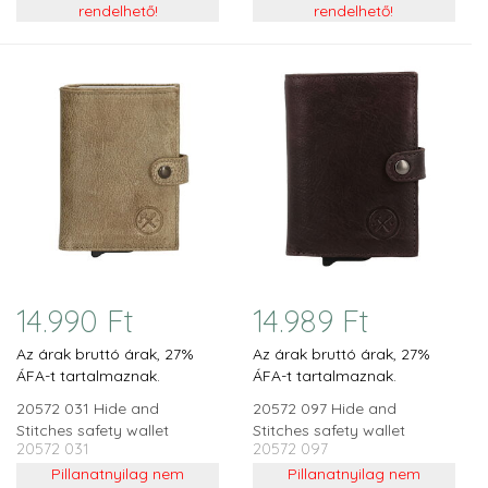
rendelhető!
rendelhető!
14.990 Ft
14.989 Ft
Az árak bruttó árak, 27%
Az árak bruttó árak, 27%
ÁFA-t tartalmaznak.
ÁFA-t tartalmaznak.
20572 031 Hide and
20572 097 Hide and
Stitches safety wallet
Stitches safety wallet
20572 031
20572 097
homok
sötétbarna
Pillanatnyilag nem
Pillanatnyilag nem