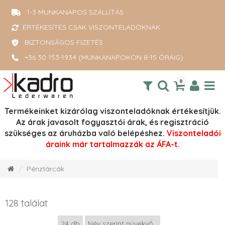
1-3 MUNKANAPOS SZÁLLÍTÁS
ÉRTÉKESÍTÉS CSAK VISZONTELADÓKNAK
BIZTONSÁGOS FIZETÉS
+36 30 153-1934 (MUNKANAPOKON 8-15 ÓRÁIG)
0
Termékeinket kizárólag viszonteladóknak értékesítjük.
Az árak javasolt fogyasztói árak, és regisztráció
szükséges az áruházba való belépéshez.
Viszonteladói
áraink már tartalmazzák az ÁFA-t.
Pénztárcák
128 találat