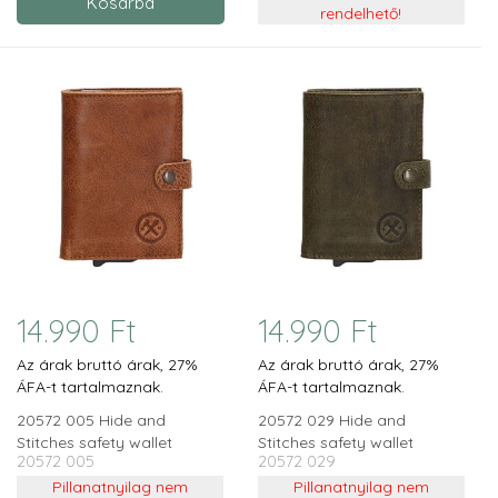
rendelhető!
14.990 Ft
14.990 Ft
Az árak bruttó árak, 27%
Az árak bruttó árak, 27%
ÁFA-t tartalmaznak.
ÁFA-t tartalmaznak.
20572 005 Hide and
20572 029 Hide and
Stitches safety wallet
Stitches safety wallet
20572 005
20572 029
konyak
olivazöld
Pillanatnyilag nem
Pillanatnyilag nem