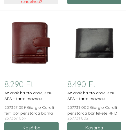
rendelhető!
8.290 Ft
8.490 Ft
Az árak bruttó árak, 27%
Az árak bruttó árak, 27%
ÁFA-t tartalmaznak.
ÁFA-t tartalmaznak.
237367 059 Giorgio Carelli
237731 002 Giorgio Carelli
férfi bőr pénztárca barna
pénztárca bőr fekete RFID
237367 059
237731 002
RFID