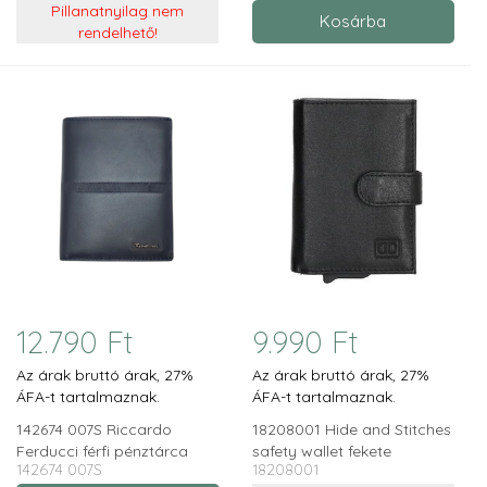
Pillanatnyilag nem
rendelhető!
12.790 Ft
9.990 Ft
Az árak bruttó árak, 27%
Az árak bruttó árak, 27%
ÁFA-t tartalmaznak.
ÁFA-t tartalmaznak.
142674 007S Riccardo
18208001 Hide and Stitches
Ferducci férfi pénztárca
safety wallet fekete
142674 007S
18208001
RFID