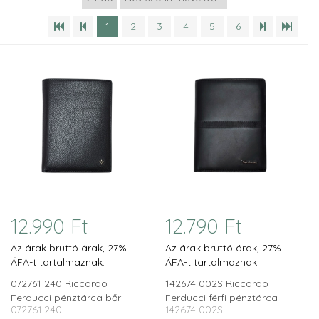
1
2
3
4
5
6
12.990 Ft
12.790 Ft
Az árak bruttó árak, 27%
Az árak bruttó árak, 27%
ÁFA-t tartalmaznak.
ÁFA-t tartalmaznak.
072761 240 Riccardo
142674 002S Riccardo
Ferducci pénztárca bőr
Ferducci férfi pénztárca
072761 240
142674 002S
RFID
RFID