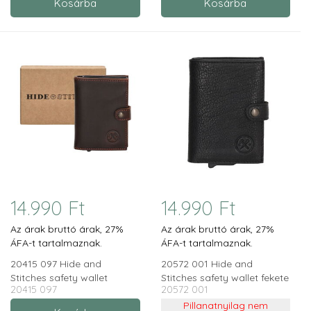
14.990 Ft
14.990 Ft
Az árak bruttó árak, 27%
Az árak bruttó árak, 27%
ÁFA-t tartalmaznak.
ÁFA-t tartalmaznak.
20415 097 Hide and
20572 001 Hide and
Stitches safety wallet
Stitches safety wallet fekete
20415 097
20572 001
sötétbarna
Pillanatnyilag nem