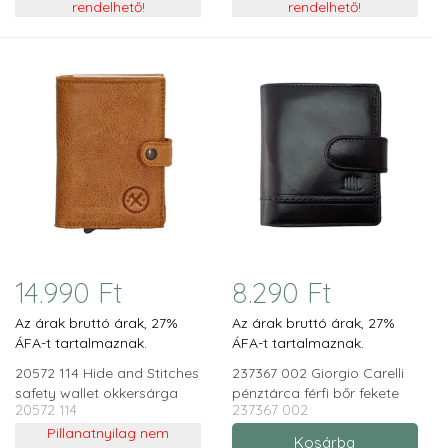
rendelhető!
rendelhető!
14.990 Ft
8.290 Ft
Az árak bruttó árak, 27%
Az árak bruttó árak, 27%
ÁFA-t tartalmaznak.
ÁFA-t tartalmaznak.
20572 114 Hide and Stitches
237367 002 Giorgio Carelli
safety wallet okkersárga
pénztárca férfi bőr fekete
20572 114
237367 002
RFID
Pillanatnyilag nem