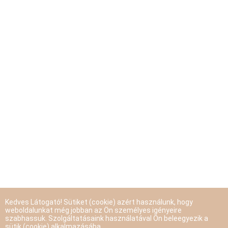
Kedves Látogató! Sütiket (cookie) azért használunk, hogy
weboldalunkat még jobban az Ön személyes igényeire
szabhassuk. Szolgáltatásaink használatával Ön beleegyezik a
sütik (cookie) alkalmazásába.