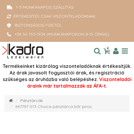
1-3 MUNKANAPOS SZÁLLÍTÁS
ÉRTÉKESÍTÉS CSAK VISZONTELADÓKNAK
BIZTONSÁGOS FIZETÉS
+36 30 153-1934 (MUNKANAPOKON 8-15 ÓRÁIG)
0
Termékeinket kizárólag viszonteladóknak értékesítjük.
Az árak javasolt fogyasztói árak, és regisztráció
szükséges az áruházba való belépéshez.
Viszonteladói
áraink már tartalmazzák az ÁFA-t.
Pénztárcák
647797 013 Choice pénztárca bőr piros