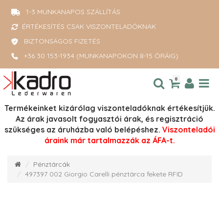
1-3 MUNKANAPOS SZÁLLÍTÁS
ÉRTÉKESÍTÉS CSAK VISZONTELADÓKNAK
BIZTONSÁGOS FIZETÉS
+36 30 153-1934 (MUNKANAPOKON 8-15 ÓRÁIG)
0
Termékeinket kizárólag viszonteladóknak értékesítjük.
Az árak javasolt fogyasztói árak, és regisztráció
szükséges az áruházba való belépéshez.
Viszonteladói
áraink már tartalmazzák az ÁFA-t.
Pénztárcák
497397 002 Giorgio Carelli pénztárca fekete RFID