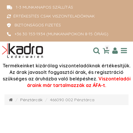
1-3 MUNKANAPOS SZÁLLÍTÁS
ÉRTÉKESÍTÉS CSAK VISZONTELADÓKNAK
BIZTONSÁGOS FIZETÉS
+36 30 153-1934 (MUNKANAPOKON 8-15 ÓRÁIG)
0
Termékeinket kizárólag viszonteladóknak értékesítjük.
Az árak javasolt fogyasztói árak, és regisztráció
szükséges az áruházba való belépéshez.
Viszonteladói
áraink már tartalmazzák az ÁFA-t.
Pénztárcák
466090 002 Pénztárca