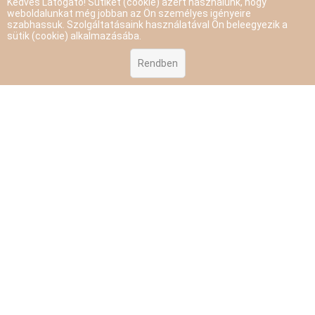
Kedves Látogató! Sütiket (cookie) azért használunk, hogy
weboldalunkat még jobban az Ön személyes igényeire
szabhassuk. Szolgáltatásaink használatával Ön beleegyezik a
sütik (cookie) alkalmazásába.
Rendben