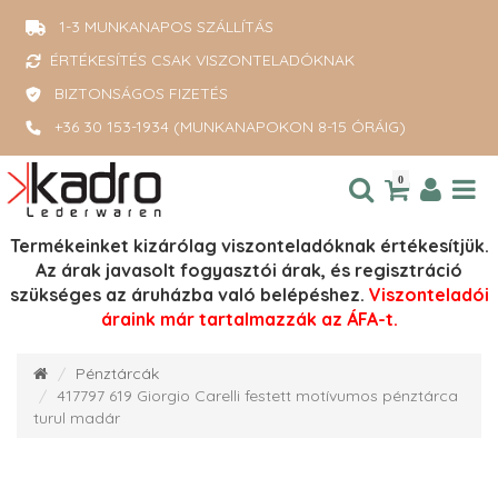
1-3 MUNKANAPOS SZÁLLÍTÁS
ÉRTÉKESÍTÉS CSAK VISZONTELADÓKNAK
BIZTONSÁGOS FIZETÉS
+36 30 153-1934 (MUNKANAPOKON 8-15 ÓRÁIG)
0
Termékeinket kizárólag viszonteladóknak értékesítjük.
Az árak javasolt fogyasztói árak, és regisztráció
szükséges az áruházba való belépéshez.
Viszonteladói
áraink már tartalmazzák az ÁFA-t.
Pénztárcák
417797 619 Giorgio Carelli festett motívumos pénztárca
turul madár