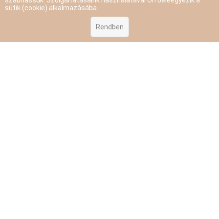
szabhassuk. Szolgáltatásaink használatával Ön beleegyezik a
sütik (cookie) alkalmazásába.
Rendben