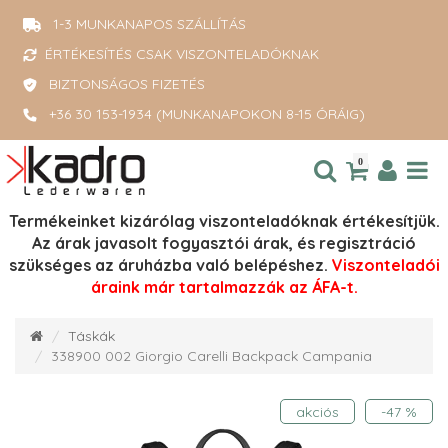
1-3 MUNKANAPOS SZÁLLÍTÁS
ÉRTÉKESÍTÉS CSAK VISZONTELADÓKNAK
BIZTONSÁGOS FIZETÉS
+36 30 153-1934 (MUNKANAPOKON 8-15 ÓRÁIG)
0
Termékeinket kizárólag viszonteladóknak értékesítjük.
Az árak javasolt fogyasztói árak, és regisztráció
szükséges az áruházba való belépéshez.
Viszonteladói
áraink már tartalmazzák az ÁFA-t.
Táskák
338900 002 Giorgio Carelli Backpack Campania
akciós
-47 %