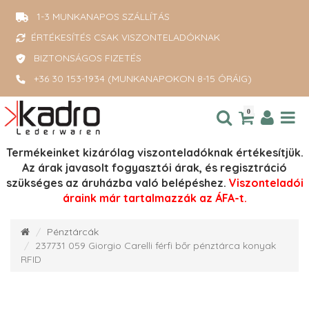
1-3 MUNKANAPOS SZÁLLÍTÁS
ÉRTÉKESÍTÉS CSAK VISZONTELADÓKNAK
BIZTONSÁGOS FIZETÉS
+36 30 153-1934 (MUNKANAPOKON 8-15 ÓRÁIG)
0
Termékeinket kizárólag viszonteladóknak értékesítjük.
Az árak javasolt fogyasztói árak, és regisztráció
szükséges az áruházba való belépéshez.
Viszonteladói
áraink már tartalmazzák az ÁFA-t.
Pénztárcák
237731 059 Giorgio Carelli férfi bőr pénztárca konyak
RFID